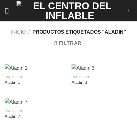
Saltar
al
contenido
INICIO
/
PRODUCTOS ETIQUETADOS “ALADIN”
FILTRAR
CASTILLOS
CASTILLOS
Aladin 1
Aladin 3
CASTILLOS
Aladin 7