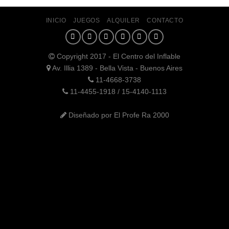
INICIO
JUEGOS
ALQUILER
CONTACTO
Copyright 2017 - El Centro del Inflable
Av. Illia 1389 - Bella Vista - Buenos Aires
11-4668-3738
11-4455-1918 / 15-4140-1113
Diseñado por El Profe Ra 2000