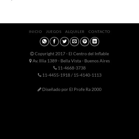
INICIO
JUEGOS
ALQUILER
CONTACTO
Copyright 2017 - El Centro del Inflable
Av. Illia 1389 - Bella Vista - Buenos Aires
11-4668-3738
11-4455-1918 / 15-4140-1113
Diseñado por El Profe Ra 2000