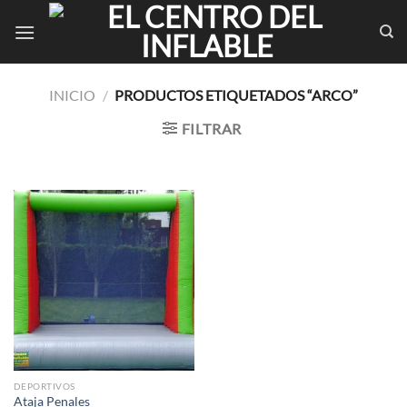
Saltar
al
contenido
INICIO
/
PRODUCTOS ETIQUETADOS “ARCO”
FILTRAR
DEPORTIVOS
Ataja Penales