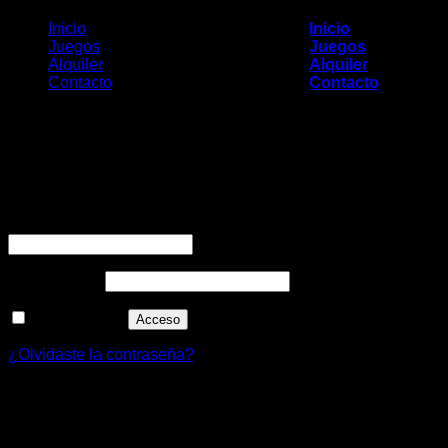
Inicio
Inicio
Juegos
Juegos
Alquiler
Alquiler
Contacto
Contacto
Acceder
Copyright 2017 - El Centro del Inflable
Av. Illia 1389 - Bella Vista - Buenos Aires
Nombre de
11-4668-3738
usuario o correo
11-4455-1918 / 15-4140-1113
electrónico
*
Diseñado por El Profe Ra 2000
Contraseña
*
Recuérdame
Acceso
¿Olvidaste la contraseña?