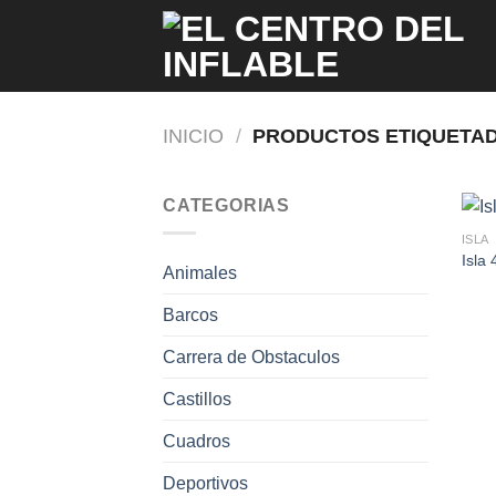
Saltar
al
contenido
INICIO
/
PRODUCTOS ETIQUETAD
CATEGORIAS
ISLA
Isla 
Animales
Barcos
Carrera de Obstaculos
Castillos
Cuadros
Deportivos