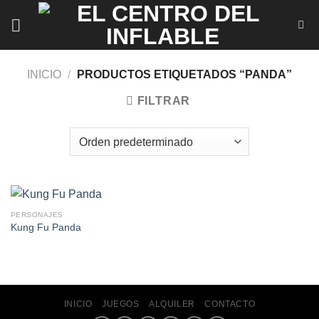
Saltar
al
contenido
INICIO
/
PRODUCTOS ETIQUETADOS “PANDA”
FILTRAR
PERSONAJES
Kung Fu Panda
INICIO
JUEGOS
ALQUILER
CONTACTO