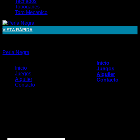
Techados
Toboganes
Toro Mecanico
VISTA RÁPIDA
Barcos
Perla Negra
Inicio
Inicio
Juegos
Juegos
Alquiler
Alquiler
Contacto
Contacto
Acceder
Copyright 2017 - El Centro del Inflable
Av. Illia 1389 - Bella Vista - Buenos Aires
11-4668-3738
11-4455-1918 / 15-4140-1113
Diseñado por El Profe Ra 2000
Nombre de usuario o correo electrónico
*