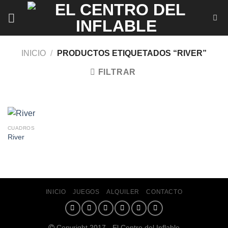
Saltar
al
contenido
INICIO
/
PRODUCTOS ETIQUETADOS “RIVER”
FILTRAR
CUADROS
River
INICIO
JUEGOS
ALQUILER
CONTACTO
Copyright 2017 - El Centro del Inflable