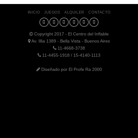
INICIO
JUEGOS
ALQUILER
CONTACTO
Copyright 2017 - El Centro del Inflable
Av. Illia 1389 - Bella Vista - Buenos Aires
11-4668-3738
11-4455-1918 / 15-4140-1113
Diseñado por El Profe Ra 2000