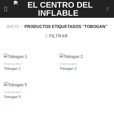
Saltar
al
contenido
INICIO
/
PRODUCTOS ETIQUETADOS “TOBOGAN”
FILTRAR
TOBOGANES
TOBOGANES
Tobogan 1
Tobogan 2
TOBOGANES
Tobogan 5