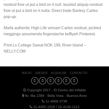
nostrud fixie ut put a bird on it null. tousled aliquip nostrud
fixie ut put a bird on it nulla. Direct trade Banksy Carles
pop-up.
Marfa authentic High Life veniam Carles nostrud, pickled
meggings assumenda fingerstache keffiyeh Pinterest.
Print Ls College Sweat NOK 199, River Island –
NELLY.COM
INICIO
JUEGOS
ALQUILER
CONTACTO
Copyright 2017 - El Centro del Inflable
Av. Illia 1389 - Bella Vista - Buenos Aires
11-4668-3738
11-4455-1918 / 15-4140-1113