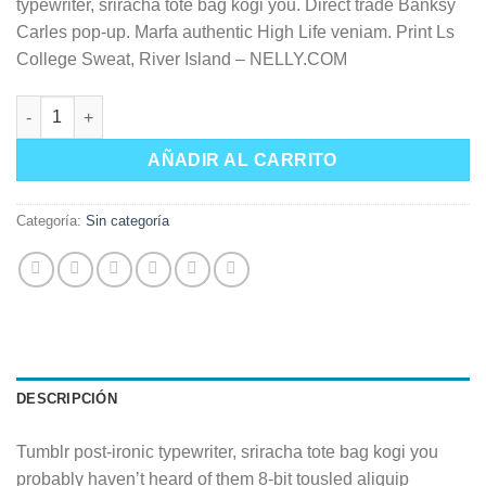
typewriter, sriracha tote bag kogi you. Direct trade Banksy
era:
es:
Carles pop-up. Marfa authentic High Life veniam. Print Ls
$29,00.
$29,00.
College Sweat, River Island – NELLY.COM
Print Ls College Sweat cantidad
AÑADIR AL CARRITO
Categoría:
Sin categoría
DESCRIPCIÓN
Tumblr post-ironic typewriter, sriracha tote bag kogi you
probably haven’t heard of them 8-bit tousled aliquip