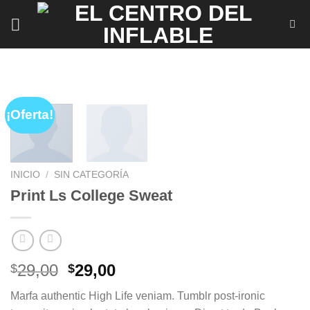
Saltar
al
contenido
¡Oferta!
INICIO
/
SIN CATEGORÍA
Print Ls College Sweat
El
El
29,00
29,00
$
$
precio
precio
Marfa authentic High Life veniam. Tumblr post-ironic
original
actual