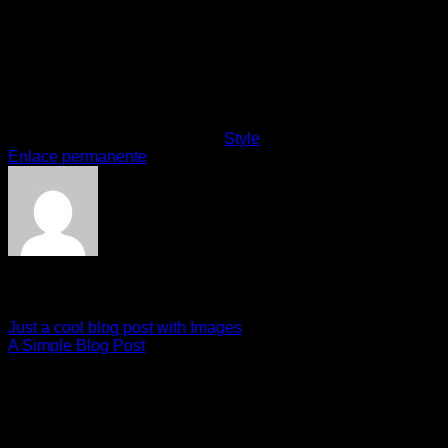
metus in volutpat tempus.
Neque libero viverra lorem, ac tristique orci augue eu metus.
Aenean elementum nisi vitae justo adipiscing gravida sit
amet et risus. Suspendisse dapibus elementum quam, vel
semper mi tempus ac.
Esta entrada fue publicada en
Style
. Marque como favorito el
Enlace permanente
.
elcentro
Just a cool blog post with Images
A Simple Blog Post
Deja una respuesta
Tu dirección de correo electrónico no será publicada.
Los
campos obligatorios están marcados con
*