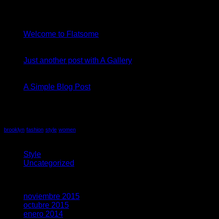
19
Nov
Welcome to Flatsome
13
Oct
Just another post with A Gallery
13
Oct
A Simple Blog Post
Comentarios Recientes
Etiquetas
brooklyn
fashion
style
women
Juegos
Style
(5)
Uncategorized
(3)
Archivos
noviembre 2015
(1)
octubre 2015
(2)
enero 2014
(1)