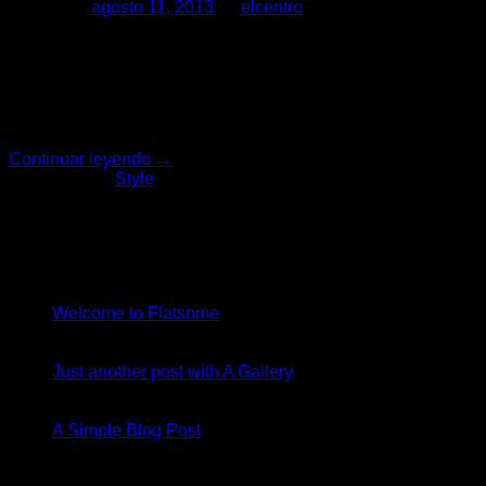
Posted on
agosto 11, 2013
by
elcentro
11
Ago
Lorem ipsum dolor sit amet, consectetur adipiscing elit. Nam sed
eget, iaculis tellus. Donec sed laoreet orci. Praesent faucibus 
Continuar leyendo
→
Publicado en
Style
About
Lorem ipsum dolor sit amet, consectetuer adipiscing elit, se
Ultimas publicaciones
19
Nov
Welcome to Flatsome
13
Oct
Just another post with A Gallery
13
Oct
A Simple Blog Post
Comentarios Recientes