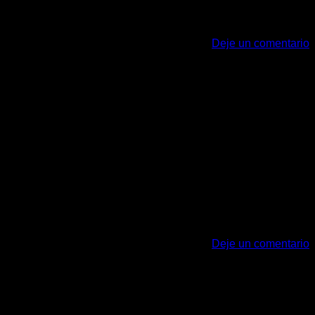
Deje un comentario
is ultrices nibh. Quisque commodo nunc eget tortor dapibus, et
ectus ac, volutpat placerat ante. Vestibulum sit amet […]
Deje un comentario