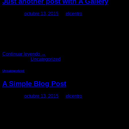
Just another post with A Gallery
Posted on
octubre 13, 2015
by
elcentro
13
Oct
Lorem ipsum dolor sit amet, consectetur adipiscing elit. In sed
tristique magna convallis. Phasellus egestas nunc eu venenatis
Continuar leyendo
→
Publicado en
Uncategorized
Uncategorized
A Simple Blog Post
Posted on
octubre 13, 2015
by
elcentro
13
Oct
Lorem ipsum dolor sit amet, consectetuer adipiscing elit, sed
usus legentis in iis qui facit eorum claritatem. Investigation