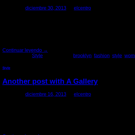
Posted on
diciembre 30, 2013
by
elcentro
30
Dic
Lorem ipsum dolor sit amet, consectetur adipiscing elit. In sed
tristique magna convallis. Phasellus egestas nunc eu venenatis
Continuar leyendo
→
Publicado en
Style
|
Etiquetado
brooklyn
,
fashion
,
style
,
wom
Style
Another post with A Gallery
Posted on
diciembre 16, 2013
by
elcentro
16
Dic
Lorem ipsum dolor sit amet, consectetur adipiscing elit. In sed
tristique magna convallis. Phasellus egestas nunc eu venenatis