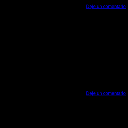
Deje un comentario
liquam erat volutpat. Ut wisi enim ad minim veniam, quis
sectetuer adipiscing elit, sed diam nonummy nibh euismod
Deje un comentario