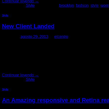
Continuar leyendo
→
Publicado en
Style
|
Etiquetado
brooklyn
,
fashion
,
style
,
wom
Style
New Client Landed
Posted on
agosto 29, 2013
by
elcentro
29
Ago
Lorem ipsum dolor sit amet, consectetuer adipiscing elit, sed
nostrud exerci tation ullamcorper suscipit lobortis nisl ut a
tincidunt […]
Continuar leyendo
→
Publicado en
Style
Style
An Amazing responsive and Retina re