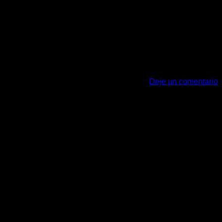
auris ultrices sodales. Phasellus in leo ornare, vulputate purus
rquent per conubia nostra, per inceptos himenaeos. […]
Deje un comentario