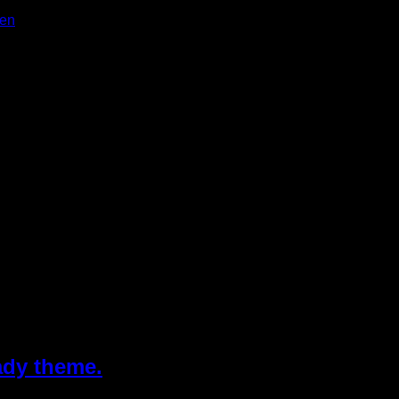
en
 diam nonummy nibh euismod tincidunt ut laoreet dolore magna a
liquip ex ea commodo consequat. Lorem ipsum dolor sit amet, con
ady theme.