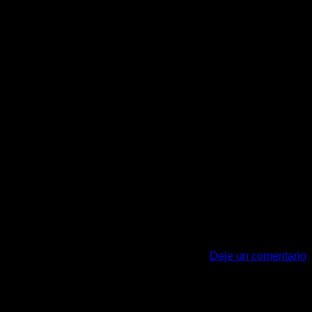
 adipiscing elit, sed diam nonummy nibh euismod tincidunt ut
 euismod tincidunt ut laoreet dolore magna aliquam […]
Deje un comentario