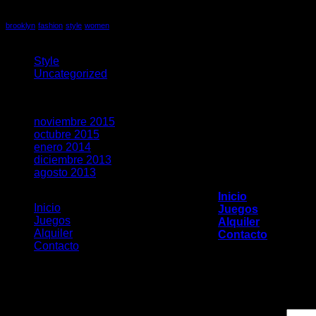
Etiquetas
brooklyn
fashion
style
women
Juegos
Style
(5)
Uncategorized
(3)
Archivos
noviembre 2015
(1)
octubre 2015
(2)
enero 2014
(1)
diciembre 2013
(2)
agosto 2013
(2)
Inicio
Inicio
Juegos
Juegos
Alquiler
Alquiler
Contacto
Contacto
Acceder
Copyright 2017 - El Centro del Inflable
Nombre de usuario 
Av. Illia 1389 - Bella Vista - Buenos Aires
11-4668-3738
Contraseña
*