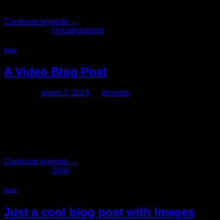
claritatem insitam; est […]
Continuar leyendo
→
Publicado en
Uncategorized
Style
A Video Blog Post
Posted on
enero 1, 2014
by
elcentro
01
Ene
Lorem ipsum dolor sit amet, consectetur adipiscing elit. In sed
tristique magna convallis. Phasellus egestas nunc eu venenatis
Continuar leyendo
→
Publicado en
Style
Style
Just a cool blog post with Images