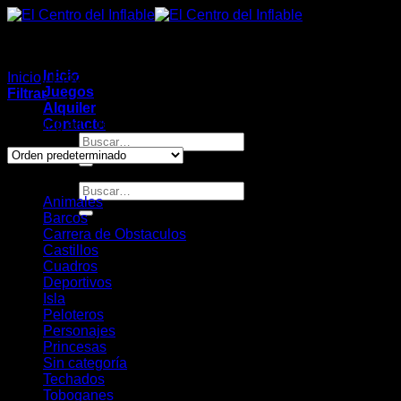
Saltar
al
contenido
Inicio
Inicio
/
Productos etiquetados “cocodrilo”
Juegos
Filtrar
Alquiler
Showing all 2 results
Contacto
Buscar
por:
Categorias
Buscar
Animales
por:
Barcos
Carrera de Obstaculos
Castillos
Cuadros
Deportivos
Isla
Peloteros
Personajes
Princesas
Sin categoría
Techados
Toboganes